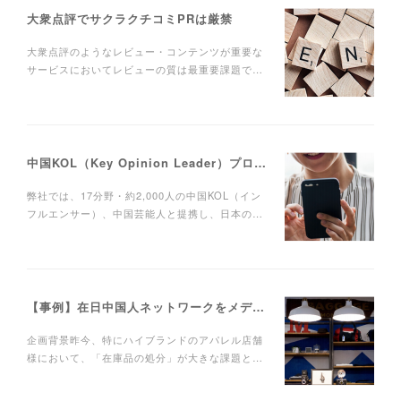
大衆点評でサクラクチコミPRは厳禁
大衆点評のようなレビュー・コンテンツが重要な
サービスにおいてレビューの質は最重要課題で…
中国KOL（Key Opinion Leader）プロモーションで注意すべきこと
弊社では、17分野・約2,000人の中国KOL（イン
フルエンサー）、中国芸能人と提携し、日本の…
【事例】在日中国人ネットワークをメディアとした会員制催事やシークレットセールへの集客
企画背景昨今、特にハイブランドのアパレル店舗
様において、「在庫品の処分」が大きな課題と…