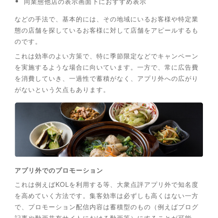
同業態他店の表示画面下におすすめ表示
などの手法で、基本的には、その地域にいるお客様や特定業
態の店舗を探しているお客様に対して店舗をアピールするも
のです。
これは効率のよい方策で、特に季節限定などでキャンペーン
を実施するような場合に向いています。一方で、常に広告費
を消費していき、一過性で蓄積がなく、アプリ外への広がり
がないという欠点もあります。
アプリ外でのプロモーション
これは例えばKOLを利用する等、大衆点評アプリ外で知名度
を高めていく方法です。集客効率は必ずしも高くはない一方
で、プロモーション配信内容は蓄積型のもの（例えばブログ
記事や動画共有サイトにおける動画等）にすることが可能