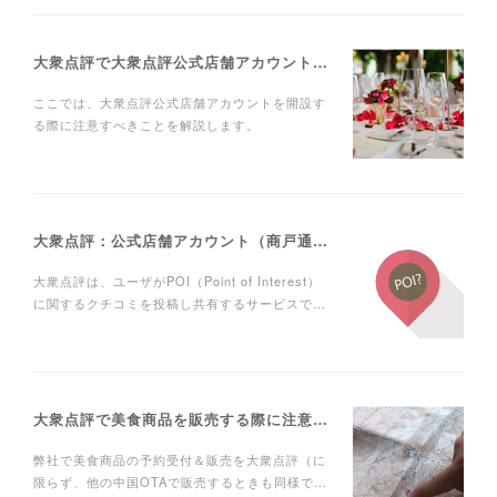
大衆点評で大衆点評公式店舗アカウント（中国名：『商戸通』シャンフートン）を開設する際に注意すべきこと
ここでは、大衆点評公式店舗アカウントを開設す
る際に注意すべきことを解説します。
大衆点評：公式店舗アカウント（商戸通：シャンフートン）と一般店舗登録（POI登録）の違い
大衆点評は、ユーザがPOI（Point of Interest）
に関するクチコミを投稿し共有するサービスで…
大衆点評で美食商品を販売する際に注意すべきこと
弊社で美食商品の予約受付＆販売を大衆点評（に
限らず、他の中国OTAで販売するときも同様で…