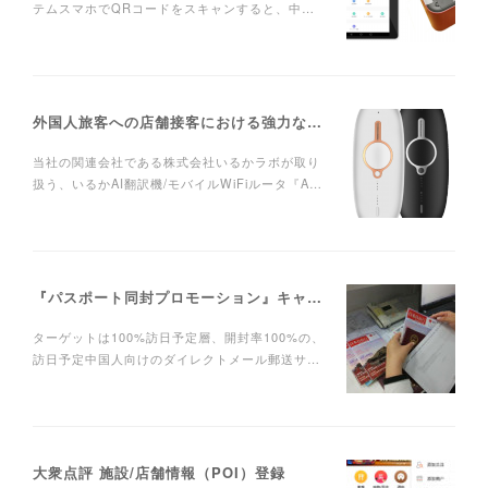
テムスマホでQRコードをスキャンすると、中…
外国人旅客への店舗接客における強力な武器～AI翻訳機の無料モニター募集中です！
当社の関連会社である株式会社いるかラボが取り
扱う、いるかAI翻訳機/モバイルWiFiルータ『A…
『パスポート同封プロモーション』キャンペーン実施中です！【2018/12/25～2019/1/25】
ターゲットは100%訪日予定層、開封率100%の、
訪日予定中国人向けのダイレクトメール郵送サ…
大衆点評 施設/店舗情報（POI）登録