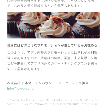
で、じわりと長く持続するという長所もあります。
自店にはどのようなプロモーションが適しているか見極める
このように、アプリ内外のプロモーションにはそれぞれ利害
得失がありますので、店舗様の特徴、業態、支店規模、立地
などを勘案してアプリ内外でのマーケティングプランを練っ
ていく必要があります。
株式会社 日本遊 インバウンド・マーケティング担当：
info@jpyoo.co.jp
コラム
(
11
)
飲食店プロモーション
(
12
)
大衆点評マーケティング
(
13
)
訪日インバウ
ンドソリューション
(
24
)
中国Webマーケティング
(
6
)
中国SNSマーケティング
(
6
)