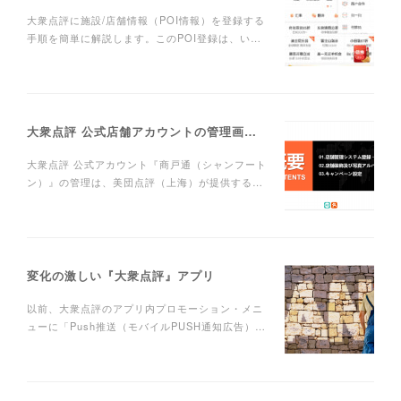
大衆点評に施設/店舗情報（POI情報）を登録する
手順を簡単に解説します。このPOI登録は、い…
大衆点評 公式店舗アカウントの管理画面操作を解説
大衆点評 公式アカウント『商戸通（シャンフート
ン）』の管理は、美団点評（上海）が提供する…
変化の激しい『大衆点評』アプリ
以前、大衆点評のアプリ内プロモーション・メニ
ューに「Push推送（モバイルPUSH通知広告）…