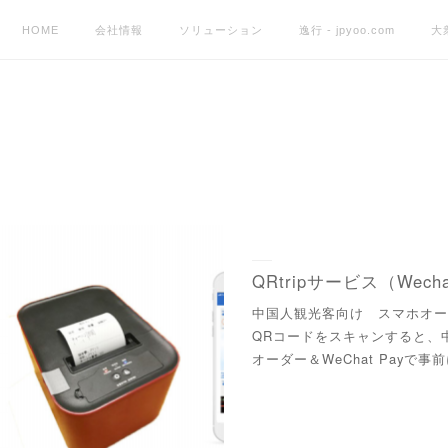
HOME
会社情報
ソリューション
逸行 - jpyoo.com
大
QRtripサービス（Wech
中国人観光客向け スマホオー
QRコードをスキャンすると、
オーダー＆WeChat Payで