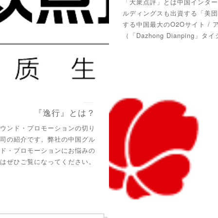
「大衆点評」とは中国インター
ルディングスも出資する「美団
する中国最大のO2Oサイト /
（「Dazhong Dianpin
『逸行』とは？
バウンド・プロモーションの切り
公司の紹介です。弊社の中国グル
ンド・プロモーションにお悩みの
様はぜひご覧になってください。