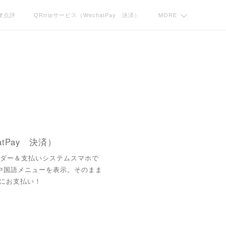
衆点評
QRtripサービス（WechatPay 決済）
MORE
atPay 決済）
ダー＆支払いシステムスマホで
中国語メニューを表示。そのまま
事前にお支払い！