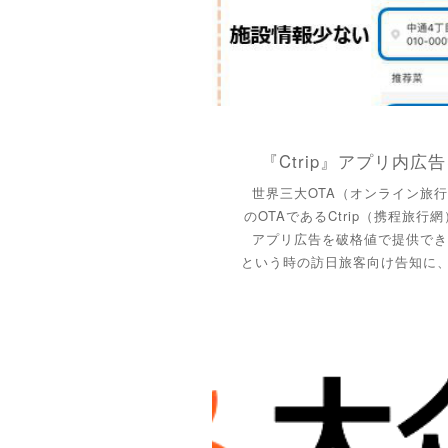
『Ctrip』アプリ内
世界三大OTA（オンライン旅
のOTAであるCtrip（携程旅行
アプリ広告を破格値で提供で
という時の訪日旅客向け告知に、