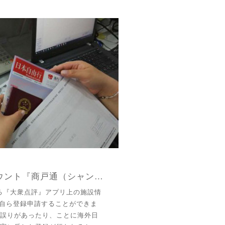
大衆点評 公式店舗アカウント『商戸通（シャンフートン）』を開設
る『大衆点評』アプリ上の施設情
が自ら登録申請することができま
誤りがあったり、ことに海外日