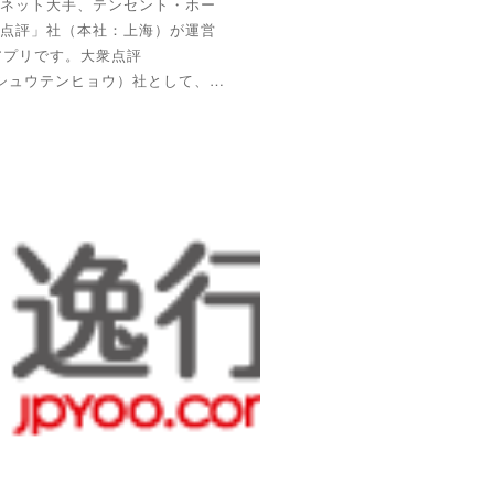
ネット大手、テンセント・ホー
点評」社（本社：上海）が運営
 アプリです。大衆点評
g」タイシュウテンヒョウ）社として、…