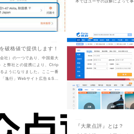
本ではユーザの誤解によって事
広告を破格値で提供します！
行会社）の一つであり、中国最大
網）と弊社との提携により、Ctrip
きるようになりました。ここ一番
「逸行」Webサイト広告＆S…
『大衆点評』とは？