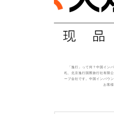
「逸行」って何？中国イン
札、北京逸行国際旅行社有限
ープ会社です。中国インバウ
お客